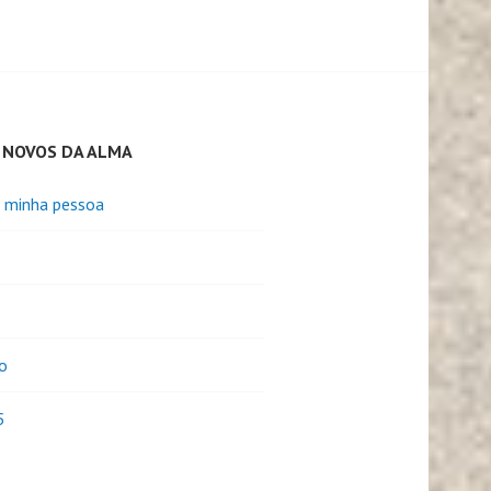
 NOVOS DA ALMA
e minha pessoa
o
5