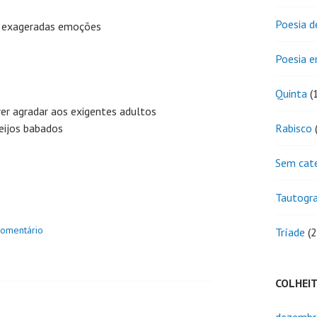
Poesia d
 e exageradas emoções
Poesia 
Quinta
(
er agradar aos exigentes adultos
eijos babados
Rabisco
(
Sem cat
Tautogr
comentário
Tríade
(2
COLHEI