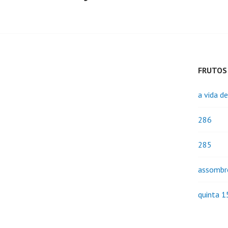
FRUTOS
a vida d
286
285
assombr
quinta 1