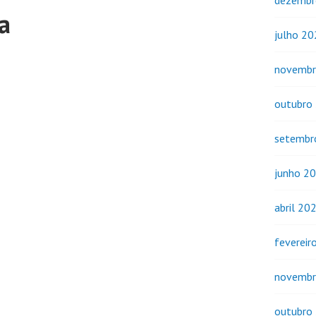
dezembr
a
julho 2
novembr
outubro
setembr
junho 2
abril 20
fevereir
novembr
outubro