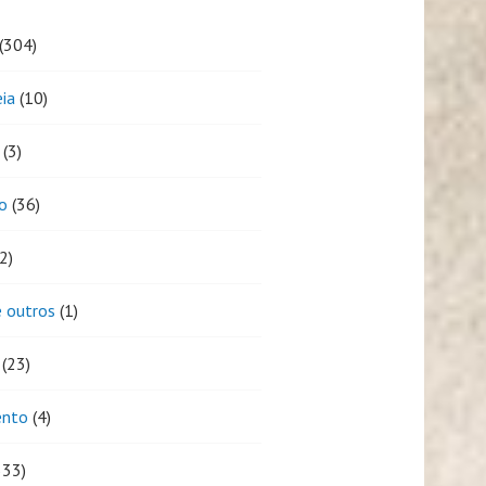
(304)
eia
(10)
(3)
o
(36)
2)
 outros
(1)
(23)
ento
(4)
333)