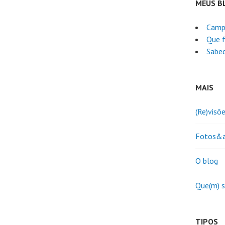
MEUS B
Camp
Que f
Sabed
MAIS
(Re)visõ
Fotos&a
O blog
Que(m) 
TIPOS