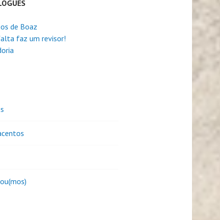
LOGUES
os de Boaz
alta faz um revisor!
oria
es
centos
sou(mos)