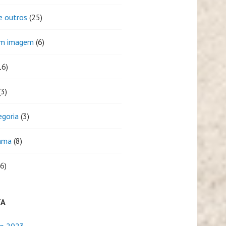
e outros
(25)
em imagem
(6)
16)
3)
egoria
(3)
ama
(8)
6)
TA