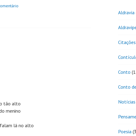
comentário
Aldravia
Aldravip
Citações
Contícul
Conto
(1
Conto de
Notícias
o tão alto
 do menino
Pensam
 falam lá no alto
Poesia
(