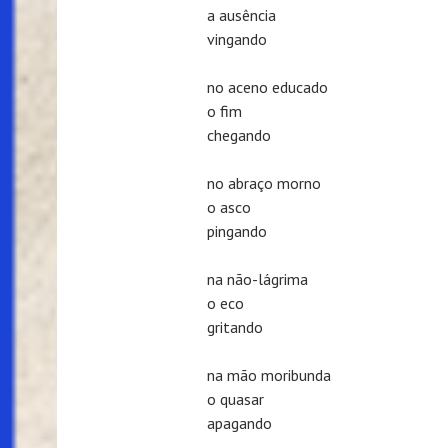
a ausência
vingando
no aceno educado
o fim
chegando
no abraço morno
o asco
pingando
na não-lágrima
o eco
gritando
na mão moribunda
o quasar
apagando