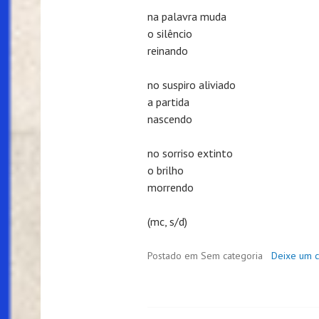
na palavra muda
o silêncio
reinando
no suspiro aliviado
a partida
nascendo
no sorriso extinto
o brilho
morrendo
(mc, s/d)
Postado em Sem categoria
Deixe um 