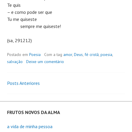
Te quis
– e como pode ser que
Tu me quiseste
sempre me quiseste!
(sa, 291212)
Postado em
Poesia
Com a tag
amor
,
Deus
,
fé cristã
,
poesia
,
salvação
Deixe um comentário
Posts Anteriores
Navegação
de
Posts
FRUTOS NOVOS DA ALMA
a vida de minha pessoa