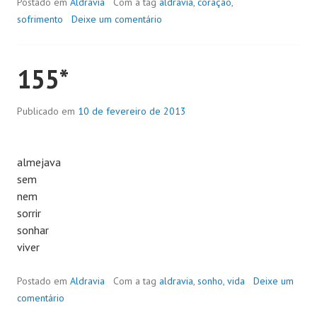
Postado em
Aldravia
Com a tag
aldravia
,
coração
,
sofrimento
Deixe um comentário
155*
Publicado em
10 de fevereiro de 2013
almejava
sem
nem
sorrir
sonhar
viver
Postado em
Aldravia
Com a tag
aldravia
,
sonho
,
vida
Deixe um
comentário