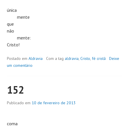
única
mente
que
não
mente:
Cristo!
Postado em
Aldravia
Com a tag
aldravia
,
Cristo
,
fé cristã
Deixe
um comentário
152
Publicado em
10 de fevereiro de 2013
coma