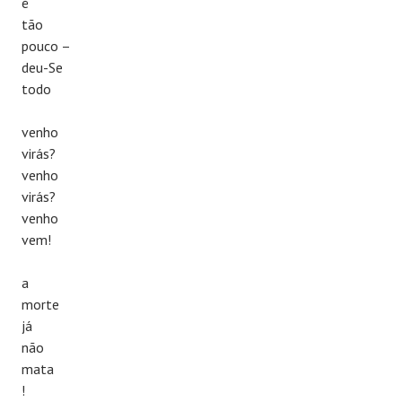
é
tão
pouco –
deu-Se
todo
venho
virás?
venho
virás?
venho
vem!
a
morte
já
não
mata
!