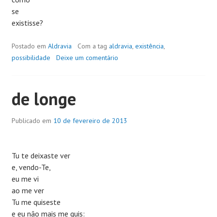
se
existisse?
Postado em
Aldravia
Com a tag
aldravia
,
existência
,
possibilidade
Deixe um comentário
de longe
Publicado em
10 de fevereiro de 2013
Tu te deixaste ver
e, vendo-Te,
eu me vi
ao me ver
Tu me quiseste
e eu não mais me quis: