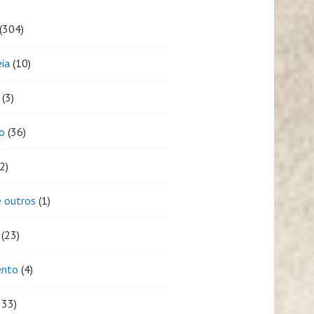
(304)
eia
(10)
(3)
o
(36)
2)
 outros
(1)
(23)
ento
(4)
333)