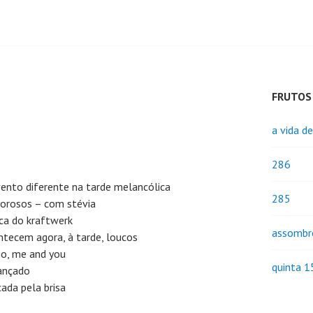
FRUTOS
a vida d
286
vento diferente na tarde melancólica
285
orosos – com stévia
ca do kraftwerk
assombr
ntecem agora, à tarde, loucos
io, me and you
quinta 1
rançado
cada pela brisa