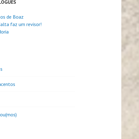
LOGUES
os de Boaz
alta faz um revisor!
oria
es
centos
sou(mos)