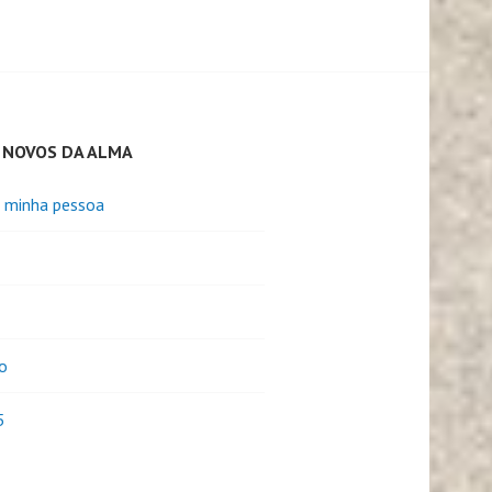
 NOVOS DA ALMA
e minha pessoa
o
5