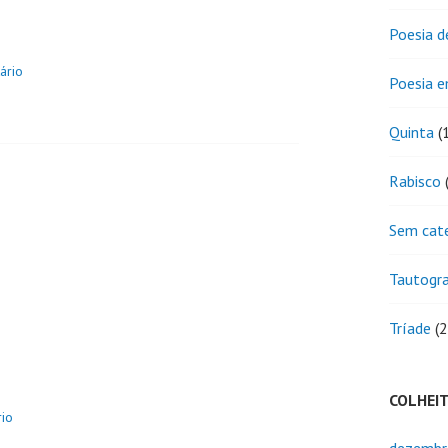
Poesia d
ário
Poesia 
Quinta
(
Rabisco
(
Sem cat
Tautogr
Tríade
(2
COLHEI
io