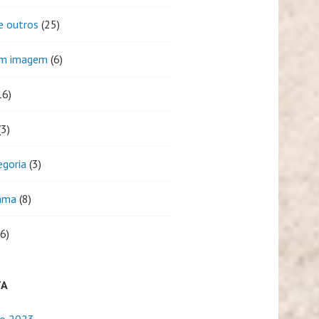
e outros
(25)
em imagem
(6)
16)
3)
egoria
(3)
ama
(8)
6)
TA