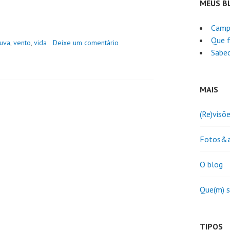
MEUS B
Camp
Que f
uva
,
vento
,
vida
Deixe um comentário
Sabed
MAIS
(Re)visõ
Fotos&a
O blog
Que(m) 
TIPOS