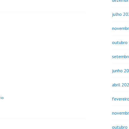
dezembr
julho 2
novembr
outubro
setembr
junho 2
abril 20
io
fevereir
novembr
outubro