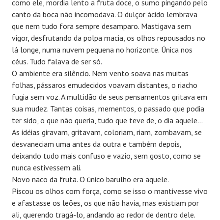
como ele, mordia lento a fruta doce, o sumo pingando pelo
canto da boca não incomodava. O dulçor ácido lembrava
que nem tudo fora sempre desamparo. Mastigava sem
vigor, desfrutando da polpa macia, os olhos repousados no
lá longe, numa nuvem pequena no horizonte. Única nos
céus. Tudo falava de ser só.
O ambiente era silêncio. Nem vento soava nas muitas
folhas, pássaros emudecidos voavam distantes, o riacho
fugia sem voz. A multidão de seus pensamentos gritava em
sua mudez. Tantas coisas, mementos, o passado que podia
ter sido, o que não queria, tudo que teve de, o dia aquele…
As idéias giravam, gritavam, coloriam, riam, zombavam, se
desvaneciam uma antes da outra e também depois,
deixando tudo mais confuso e vazio, sem gosto, como se
nunca estivessem ali.
Novo naco da fruta. O único barulho era aquele.
Piscou os olhos com força, como se isso o mantivesse vivo
e afastasse os leões, os que não havia, mas existiam por
ali, querendo tragá-lo, andando ao redor de dentro dele.