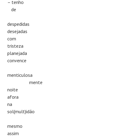
– tenho
de
despedidas
desejadas
com
tristeza
planejada
convence
menticulosa
mente
noite
afora
na
sol(mult)idão
mesmo
assim