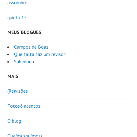
assombro
quinta 15
MEUS BLOGUES
Campos de Boaz
Que falta faz um revisor!
Sabedoria
MAIS
(Re)visões
Fotos&acentos
O blog
Que(m) sou(mos)