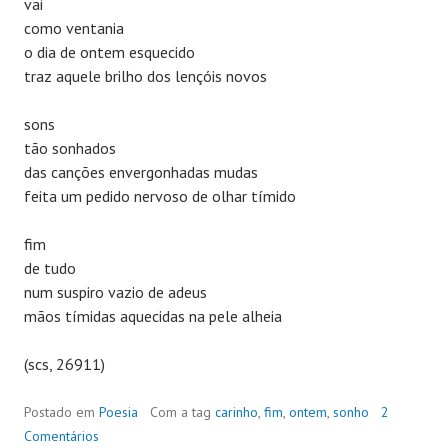
vai
como ventania
o dia de ontem esquecido
traz aquele brilho dos lençóis novos
sons
tão sonhados
das canções envergonhadas mudas
feita um pedido nervoso de olhar tímido
fim
de tudo
num suspiro vazio de adeus
mãos tímidas aquecidas na pele alheia
(scs, 26911)
Postado em
Poesia
Com a tag
carinho
,
fim
,
ontem
,
sonho
2
Comentários