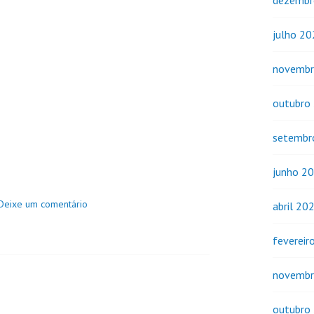
dezembr
julho 2
novembr
outubro
setembr
junho 2
Deixe um comentário
abril 20
fevereir
novembr
outubro