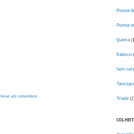
Poesia d
Poesia 
Quinta
(
Rabisco
(
Sem cat
Tautogr
Deixe um comentário
Tríade
(2
COLHEI