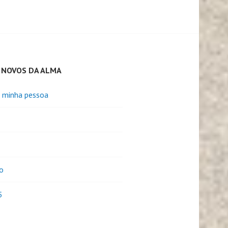
 NOVOS DA ALMA
e minha pessoa
o
5