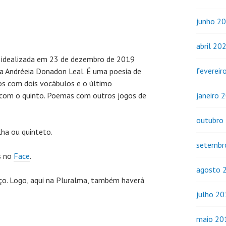
junho 2
abril 20
, idealizada em 23 de dezembro de 2019
fevereir
ta Andréeia Donadon Leal. É uma poesia de
ros com dois vocábulos e o último
 com o quinto. Poemas com outros jogos de
janeiro 
outubro
lha ou quinteto.
setembr
s no
Face
.
agosto 
ço. Logo, aqui na Pluralma, também haverá
julho 2
maio 20