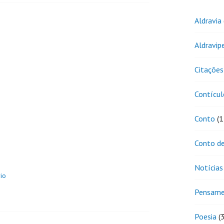
Aldravia
Aldravip
Citações
Contícul
Conto
(1
Conto de
Notícias
io
Pensam
Poesia
(