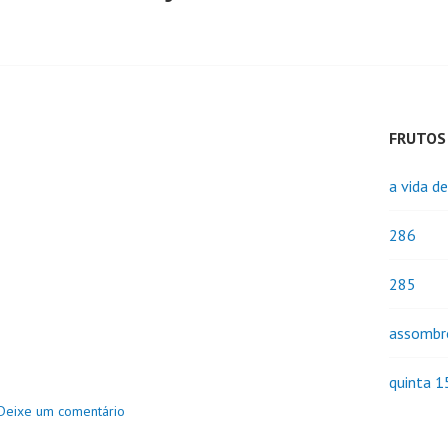
FRUTOS
a vida d
286
285
assombr
quinta 1
Deixe um comentário