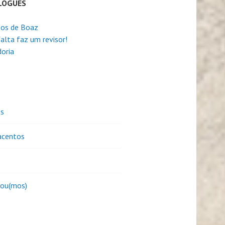
LOGUES
os de Boaz
alta faz um revisor!
oria
es
centos
sou(mos)