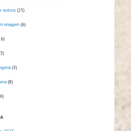
e outros
(25)
em imagem
(6)
16)
3)
egoria
(3)
ama
(8)
6)
TA