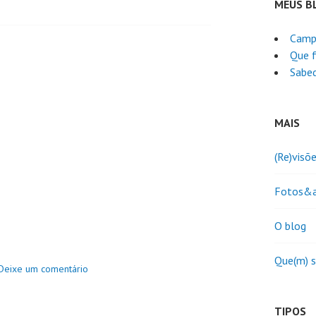
MEUS B
Camp
Que f
Sabed
MAIS
(Re)visõ
Fotos&a
O blog
Que(m) 
Deixe um comentário
TIPOS