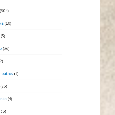
(304)
eia
(10)
(3)
o
(36)
2)
 outros
(1)
(23)
ento
(4)
333)