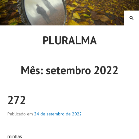
Pular
para
o
PE
conteúdo
PLURALMA
Mês:
setembro 2022
272
Publicado em
24 de setembro de 2022
minhas