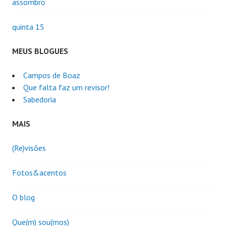
assombro
quinta 15
MEUS BLOGUES
Campos de Boaz
Que falta faz um revisor!
Sabedoria
MAIS
(Re)visões
Fotos&acentos
O blog
Que(m) sou(mos)