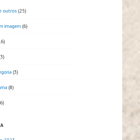
e outros
(25)
em imagem
(6)
16)
3)
egoria
(3)
ama
(8)
6)
TA