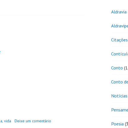
Aldravia
Aldravip
Citações
2
Contícul
Conto
(1
Conto de
Notícias
Pensam
ia
,
vida
Deixe um comentário
Poesia
(