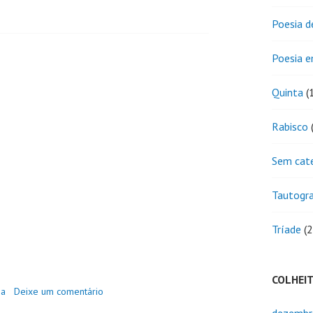
Poesia d
Poesia 
Quinta
(
Rabisco
(
Sem cat
Tautogr
Tríade
(2
COLHEI
ia
Deixe um comentário