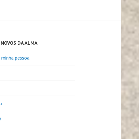
 NOVOS DA ALMA
e minha pessoa
o
5