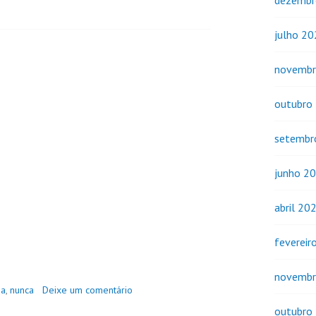
dezembr
julho 2
novembr
outubro
setembr
junho 2
abril 20
fevereir
novembr
ia
,
nunca
Deixe um comentário
outubro