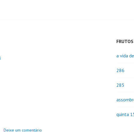
FRUTOS
a vida d
3
286
285
assombr
quinta 1
Deixe um comentário