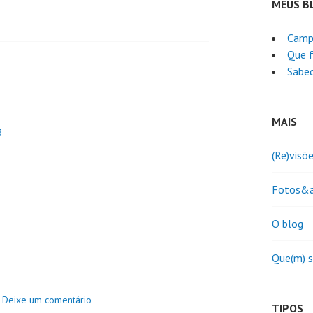
MEUS B
Camp
Que f
Sabed
MAIS
3
(Re)visõ
Fotos&a
O blog
Que(m) 
Deixe um comentário
TIPOS