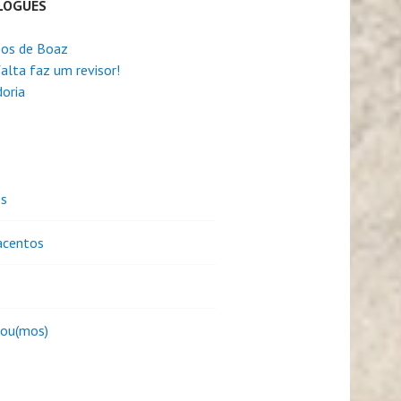
LOGUES
os de Boaz
alta faz um revisor!
oria
es
centos
sou(mos)