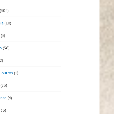
(304)
eia
(10)
(3)
o
(36)
2)
 outros
(1)
(23)
ento
(4)
333)