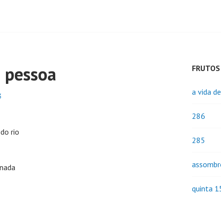
a pessoa
FRUTOS
a vida d
3
286
do rio
285
assombr
 nada
quinta 1