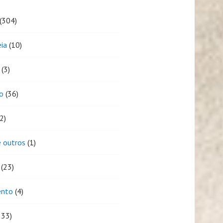
(304)
eia
(10)
(3)
o
(36)
2)
 outros
(1)
(23)
ento
(4)
333)