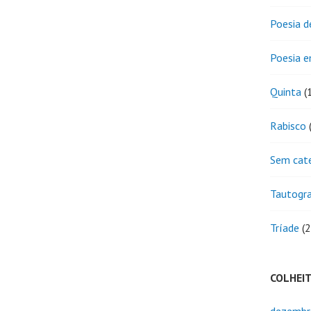
Poesia d
Poesia 
Quinta
(
Rabisco
(
Sem cat
Tautogr
Tríade
(2
COLHEI