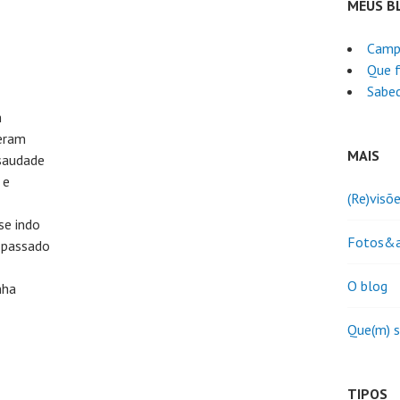
MEUS B
Camp
Que f
Sabed
m
ieram
MAIS
 saudade
 e
(Re)visõ
se indo
Fotos&a
e passado
O blog
nha
Que(m) 
TIPOS