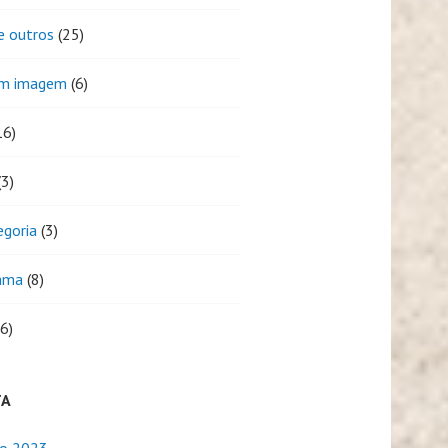
e outros
(25)
em imagem
(6)
16)
3)
egoria
(3)
ama
(8)
6)
TA