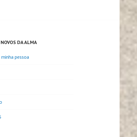
 NOVOS DA ALMA
e minha pessoa
o
5