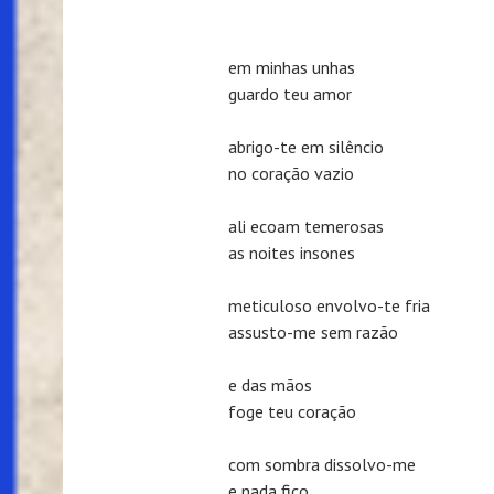
em minhas unhas
guardo teu amor
abrigo-te em silêncio
no coração vazio
ali ecoam temerosas
as noites insones
meticuloso envolvo-te fria
assusto-me sem razão
e das mãos
foge teu coração
com sombra dissolvo-me
e nada fico