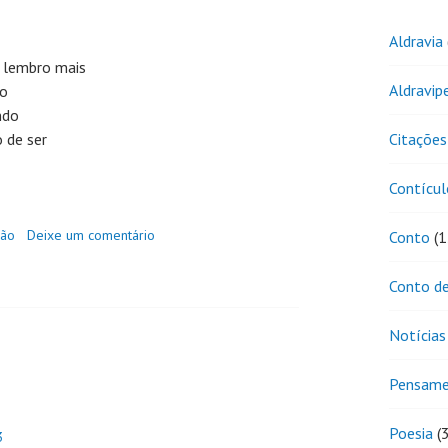
Aldravia
 lembro mais
Aldravip
no
ndo
 de ser
Citações
Contícul
dão
Deixe um comentário
Conto
(1
Conto de
Notícias
Pensam
Poesia
(
3