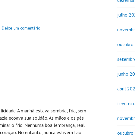
dezembr
julho 2
Deixe um comentário
novembr
outubro
setembr
junho 2
abril 20
2
fevereir
licidade. A manhã estava sombria, fria, sem
azia ecoava sua solidão. As mãos e os pés
novembr
minar o frio. Nenhuma boa lembrança, real
 coração. No entanto, nunca estivera tão
outubro