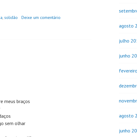
setembr
ia
,
solidão
Deixe um comentário
agosto 
julho 2
junho 2
fevereir
dezembr
novembr
bre meus braços
r
agosto 
daços
go sem olhar
junho 2