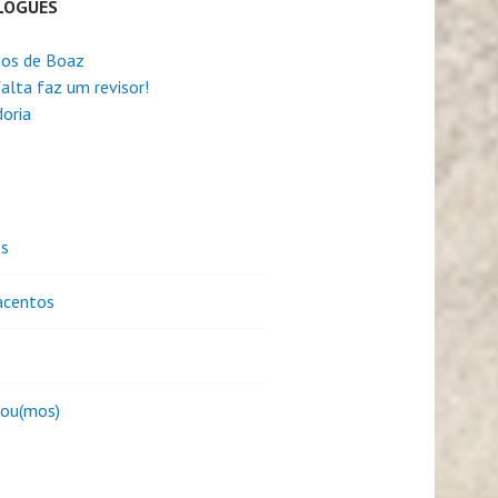
LOGUES
os de Boaz
alta faz um revisor!
oria
es
centos
sou(mos)